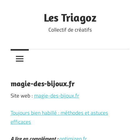
Skip
to
Les Triagoz
content
Collectif de créatifs
magie-des-bijoux.fr
Site web :
magie-des-bijoux.fr
Toujours bien habillé : méthodes et astuces
efficaces
A lire en complément :
optimizen.fr