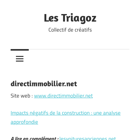
Skip
to
Les Triagoz
content
Collectif de créatifs
directimmobilier.net
Site web :
www.directimmobilier.net
Impacts négatifs de la construction : une analyse
approfondie
A lire en complément :
lesvoituresanciennes.net